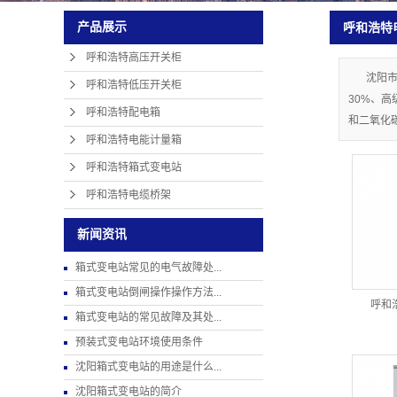
产品展示
呼和浩特
呼和浩特高压开关柜
沈阳
呼和浩特低压开关柜
30%、
呼和浩特配电箱
和二氧化碳
呼和浩特电能计量箱
呼和浩特箱式变电站
呼和浩特电缆桥架
新闻资讯
箱式变电站常见的电气故障处...
箱式变电站倒闸操作操作方法...
呼和
箱式变电站的常见故障及其处...
预装式变电站环境使用条件
沈阳箱式变电站的用途是什么...
沈阳箱式变电站的简介