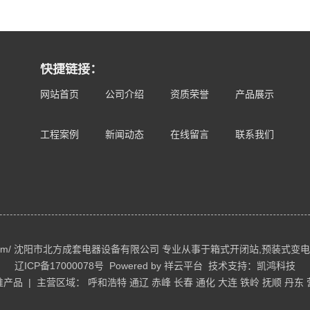
快捷链接：
网站首页
公司介绍
资质荣誉
产品展示
工程案例
新闻动态
在线留言
联系我们
.sybfct.com/ 沈阳市北方成套电器设备有限公司 专业从事于
箱式开闭站
,
预装式变电
辽ICP备17000078号
Powered by
祥云平台
技术支持：
凯鸿科技
推产品
| 主营区域：
呼和浩特
通辽
赤峰
长春
通化
大连
铁岭
抚顺
丹东